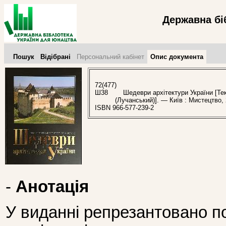
Державна бі
Пошук
Відібрані
Персональний кабінет
Опис документа
72(477)
Ш38
Шедеври архітектури України [Текст
(Лучанський)]. — Київ : Мистецтво, 
ISBN 966-577-239-2
-
Анотація
У виданні репрезантовано п