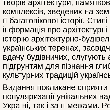
творів архітектури, памятков
комплексів, зведених на земл
її багатовікової історії. Стил
інформація про архітектурні
історію архітектурно-будівел
українських теренах, засвідч
вдачу будівничих, слугують
підгрунтям для пізнання гли
культурних традицій українс
Видання покликане сприяти
популяризації унікальних на
Україні, так і за її межами. 