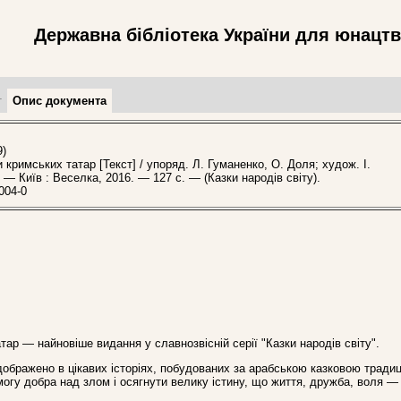
Державна бібліотека України для юнацт
т
Опис документа
9)
римських татар [Текст] / упоряд. Л. Гуманенко, О. Доля; худож. І.
 — Київ : Веселка, 2016. — 127 с. — (Казки народів світу).
004-0
ар — найновіше видання у славнозвісній серії "Казки народів світу".
дображено в цікавих історіях, побудованих за арабською казковою традиц
огу добра над злом і осягнути велику істину, що життя, дружба, воля —