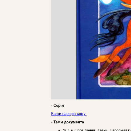
-
Серія
Казки народів світу.
-
Теми документа
УДК // Оповідання. Казки. Народний г