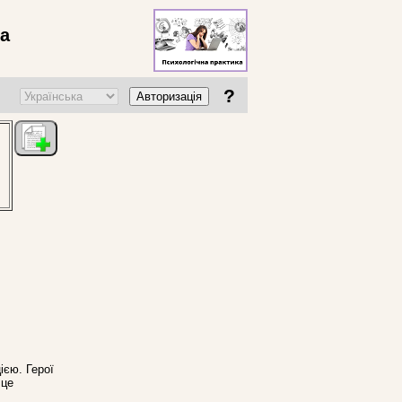
ва
?
Авторизація
ією. Герої
 це