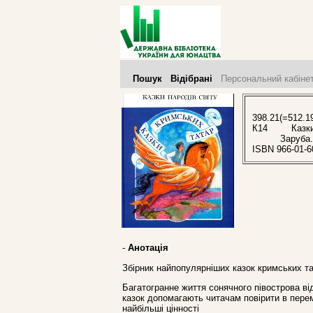
Пошук
Відібрані
Персональний кабіне
398.21(=512.1
К14
Казки к
Заруба.
ISBN 966-01-6
-
Анотація
Збірник найпопулярніших казок кримських тат
Багатогранне життя сонячного півострова ві
казок допомагають читачам повірити в перем
найбільші цінності