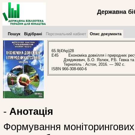
Державна бі
Пошук
Відібрані
Персональний кабінет
Опис документа
65.9(4Укр)28
Е45
Економіка довкілля і природних ресурс
Дзядикевич, Б.О. Язлюк, Р.Б. Гевка та 
Тернопіль : Астон, 2016. — 392 с.
ISBN 966-308-660-6
-
Анотація
Формування моніторингових