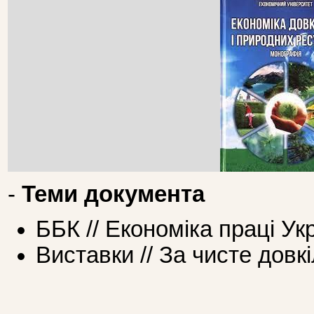
-
Теми документа
ББК // Економіка праці Ук
Виставки // За чисте довк