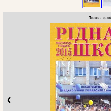
Перша стор.об
❮