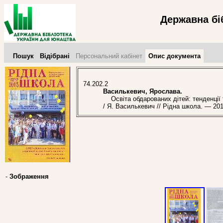
Державна бі
Пошук
Відібрані
Персональний кабінет
Опис документа
74.202.2
Василькевич, Ярослава.
Освіта обдарованих дітей: тенденції т
/ Я. Василькевич // Рідна школа. — 20
-
Зображення