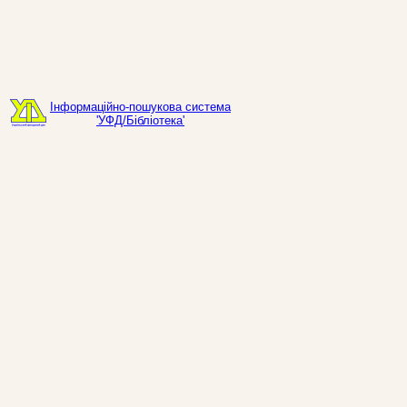
Інформаційно-пошукова система
'УФД/Бібліотека'