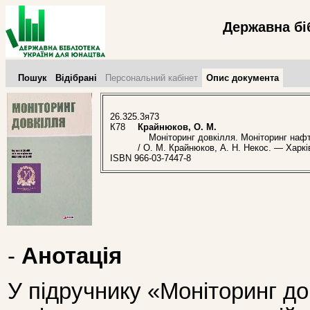
Державна бі
Пошук
Відібрані
Персональний кабінет
Опис документа
26.325.3я73
К78
Крайнюков, О. М.
Моніторинг довкілля. Моніторинг нафтог
/ О. М. Крайнюков, А. Н. Некос. — Харків
ISBN 966-03-7447-8
-
Анотація
У підручнику «Моніторинг до