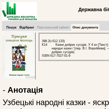
Державна бі
Пошук
Відібрані
Персональний кабінет
Опис документа
398.2(=512.133)
К14
Казки добрих сусідів. У 4 кн [Текст].
народні казки / [пер. В.І. Воробйова].
добрих сусідів).
ISBN 617-7027-01-9
-
Анотація
Узбецькі народні казки - яск