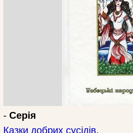
-
Серія
Казки добрих сусідів.