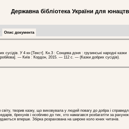
Державна бібліотека України для юнацт
т
Опис документа
сусідів. У 4 кн [Текст]. Кн.3 : Сонцева доня : грузинські народні казки
Воробйова]. — Київ : Кордон, 2015. — 112 с. — (Казки добрих сусідів).
и світу, творив казку, що виховувала у людей повагу до добра і справедл
дарів, брехунів і особливо до тих, хто намагався розбагатіти за рахунок
идаються вперше. Збірка розрахована на широке коло юних читачів.