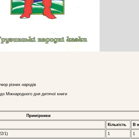
умор різних народів
 - до Міжнародного дня дитячої книги
Примірники
Кількість
В 
22/1)
1
1