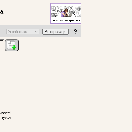
ва
?
Авторизація
ивості,
 чужої