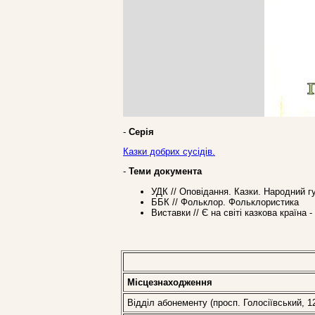
-
Серія
Казки добрих сусідів.
-
Теми документа
УДК // Оповідання. Казки. Народний г
ББК // Фольклор. Фольклористика
Виставки // Є на світі казкова країна
Місцезнаходження
Відділ абонементу (просп. Голосіївський, 1