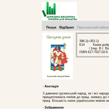
Пошук
Відібрані
Персональний кабіне
398.2(=353.1)
К14
Казки добрих 
/ [пер. В.І. 
ISBN 617-7027-02-6
-
Анотація
З давнини грузинський народ, як і всі народ
прищеплювала любов до праці, зневагу до ле
праці. Більшість казок українською мовою в
-
Зображення