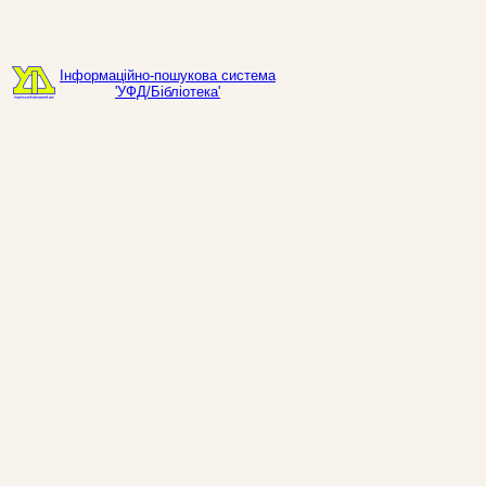
Інформаційно-пошукова система
'УФД/Бібліотека'