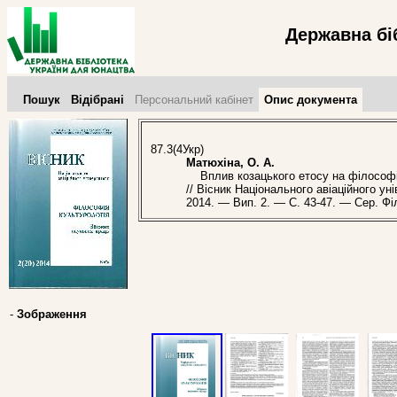
Державна бі
Пошук
Відібрані
Персональний кабінет
Опис документа
87.3(4Укр)
Матюхіна, О. А.
Вплив козацького етосу на філософію 
// Вісник Національного авіаційного ун
2014. — Вип. 2. — С. 43-47. — Сер. Фі
-
Зображення