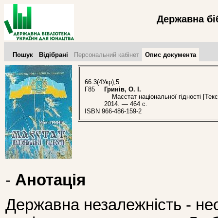
Державна бі
Пошук
Відібрані
Персональний кабінет
Опис документа
66.3(4Укр),5
Г85
Гринів, О. І.
Маєстат національної гідності [Текст]
2014. — 464 с.
ISBN 966-486-159-2
-
Анотація
Державна незалежність - не