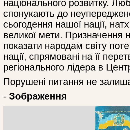
національного розвитку. Любо
спонукають до неупереджено
сьогодення нашої нації, натх
великої мети. Призначення 
показати народам світу поте
нації, спрямовані на її пере
регіонального лідера в Цент
Порушені питання не залиш
-
Зображення