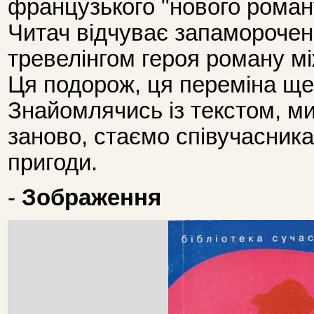
французького "нового роман
Читач відчуває запаморочен
тревелінгом героя роману м
Ця подорож, ця переміна ще 
Знайомлячись із текстом, м
заново, стаємо співучасник
пригоди.
-
Зображення