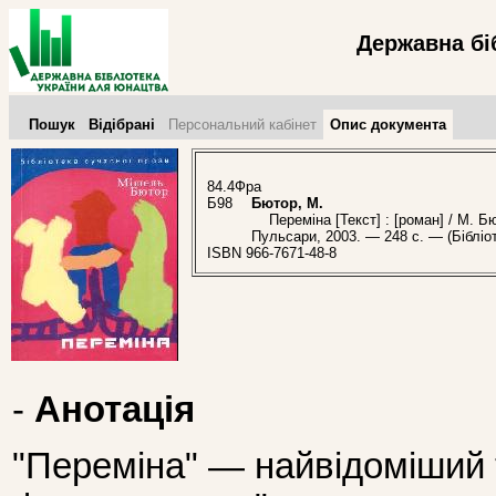
Державна бі
Пошук
Відібрані
Персональний кабінет
Опис документа
84.4Фра
Б98
Бютор, М.
Переміна [Текст] : [роман] / М. Бют
Пульсари, 2003. — 248 с. — (Бібліот
ISBN 966-7671-48-8
-
Анотація
"Переміна" — найвідоміший 