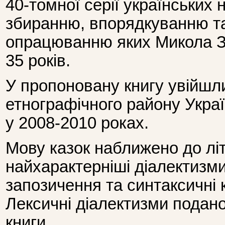
40-томної серії українських 
збиранню, впорядкуванню т
опрацюванню яких Микола З
35 років.
У пропоновану книгу увійшл
етнографічного району Украї
у 2008-2010 роках.
Мову казок наближено до літ
найхарактерніші діалектизми
запозичення та синтаксичні 
Лексичні діалектизми подано
книги.