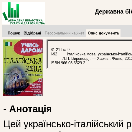
Державна бі
Пошук
Відібрані
Персональний кабінет
Опис документа
81.21 Іта-9
І-92
Італійська мова: українсько-італійськ
Л.П. Вировець]. — Харків : Фоліо, 201
ISBN 966-03-6529-2
-
Анотація
Цей українсько-італійський