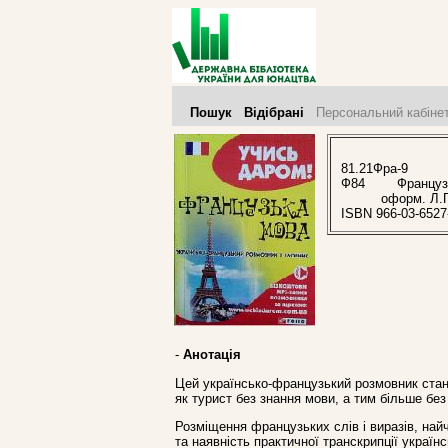
Пошук
Відібрані
Персональний кабіне
81.21Фра-9
Ф84
Французька
оформ. Л.П
ISBN 966-03-6527
-
Анотація
Цей українсько-французький розмовник ста
як турист без знання мови, а тим більше без
Розміщення французьких слів і виразів, найча
та наявність практичної транскрипції украї