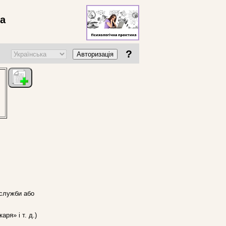
ва
?
Авторизація
 служби або
ря» і т. д.)