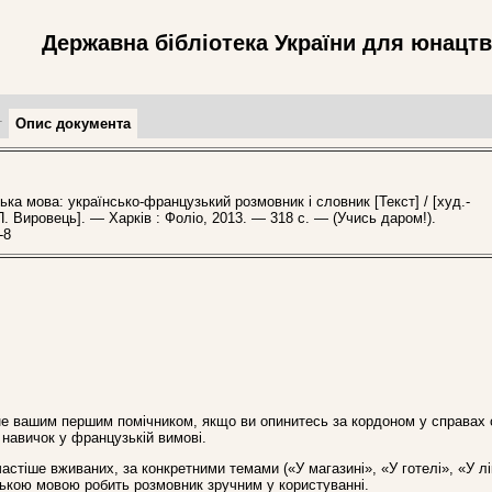
Державна бібліотека України для юнацт
т
Опис документа
 мова: українсько-французький розмовник і словник [Текст] / [худ.-
. Вировець]. — Харків : Фоліо, 2013. — 318 с. — (Учись даром!).
-8
не вашим першим помічником, якщо ви опинитесь за кордоном у справах
 навичок у французькій вимові.
стіше вживаних, за конкретними темами («У магазині», «У готелі», «У ліка
нською мовою робить розмовник зручним у користуванні.