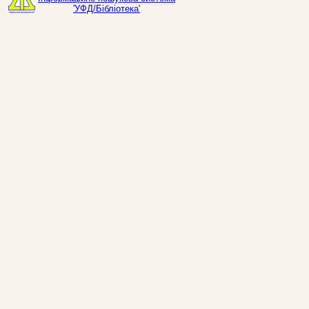
'УФД/Бібліотека'