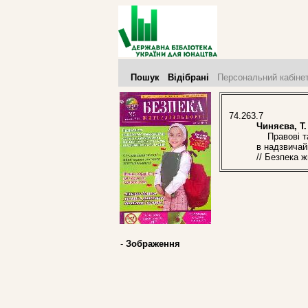
Пошук
Відібрані
Персональний кабіне
74.263.7
Чиняєва, Т.
Правові та 
в надзвичай
// Безпека 
-
Зображення