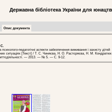
Державна бібліотека України для юнацт
т
Опис документа
 С.
психолого-педагогічні аспекти забезпечення виживання і захисту дітей
них ситуаціях [Текст] / Т. С. Чиняєва, Н. О. Растєряєва, Н. М. Кондратюк
життєдіяльності. — 2013. — № 5. — С. 9-12.