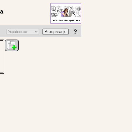
ва
?
Авторизація