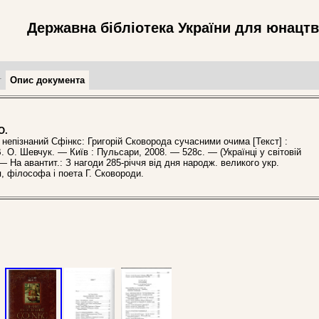
Державна бібліотека України для юнацт
т
Опис документа
О.
непізнаний Сфінкс: Григорій Сковорода сучасними очима [Текст] :
. О. Шевчук. — Київ : Пульсари, 2008. — 528с. — (Українці у світовій
. — На авантит.: З нагоди 285-річчя від дня народж. великого укр.
, філософа і поета Г. Сковороди.