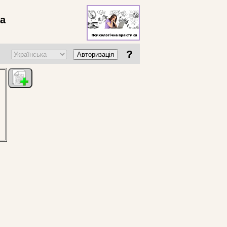
ва
?
Авторизація