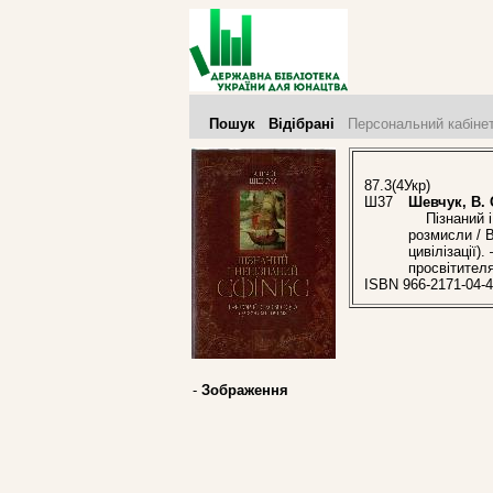
Пошук
Відібрані
Персональний кабіне
87.3(4Укр)
Ш37
Шевчук, В. 
Пізнаний і 
розмисли / В
цивілізації)
просвітителя
ISBN 966-2171-04-4
-
Зображення