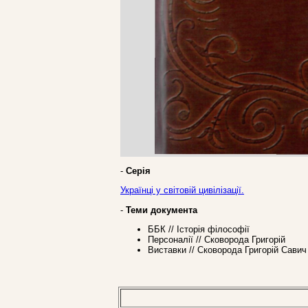
-
Серія
Українці у світовій цивілізації.
-
Теми документа
ББК // Історія філософії
Персоналії // Сковорода Григорій
Виставки // Сковорода Григорій Савич