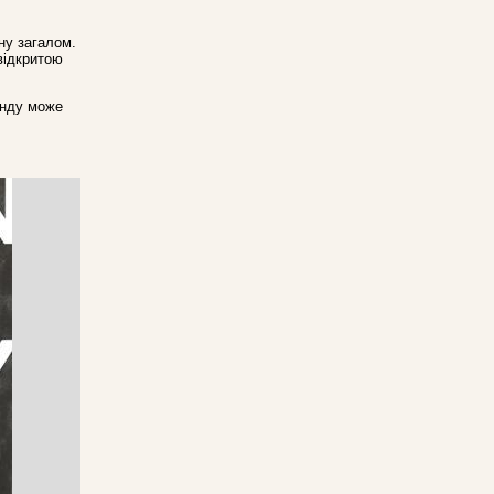
ну загалом.
 відкритою
онду може