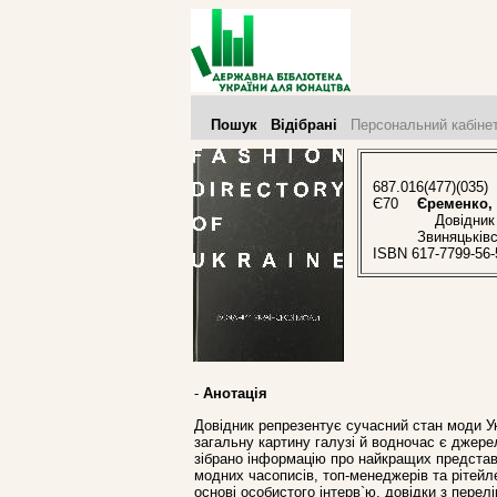
Пошук
Відібрані
Персональний кабіне
687.016(477)(035)
Є70
Єременко, 
Довідник ук
Звиняцьківс
ISBN 617-7799-56-
-
Анотація
Довідник репрезентує сучасний стан моди Ук
загальну картину галузі й водночас є джере
зібрано інформацію про найкращих представни
модних часописів, топ-менеджерів та рітейле
основі особистого інтерв`ю, довідки з перел