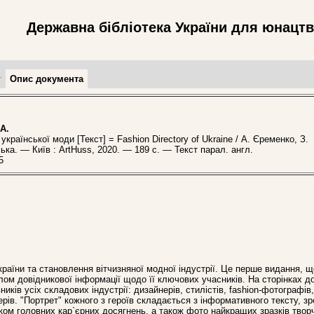
Державна бібліотека України для юнацт
т
Опис документа
А.
раїнської моди [Текст] = Fashion Directory of Ukraine / А. Єременко, З.
ька. — Київ : ArtHuss, 2020. — 189 с. — Текст парал. англ.
5
раїни та становлення вітчизняної модної індустрії. Це перше видання, 
лом довідникової інформації щодо її ключових учасників. На сторінках д
ків усіх складових індустрії: дизайнерів, стилістів, fashion-фотографів
рів. "Портрет" кожного з героїв складається з інформативного тексту, з
іком головних кар`єрних досягнень, а також фото найкращих зразків твор