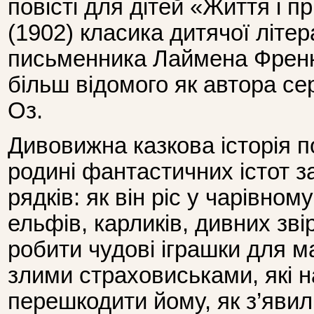
повісті для дітей «Життя і 
(1902) класика дитячої літе
письменника Лаймена Френк
більш відомого як автора сер
Оз.
Дивовижна казкова історія 
родині фантастичних істот 
рядків: як він ріс у чарівном
ельфів, карликів, дивних звір
робити чудові іграшки для ма
злими страховиськами, які 
перешкодити йому, як з’явил