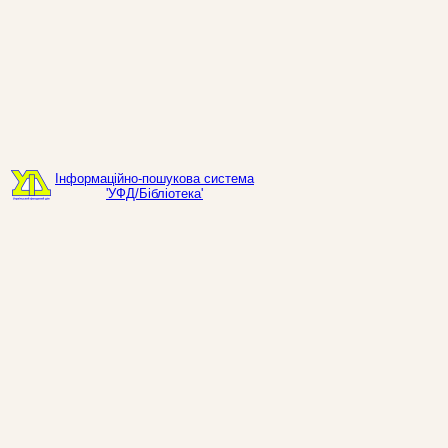
Інформаційно-пошукова система
'УФД/Бібліотека'