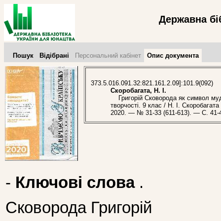
Державна бі
Пошук
Відібрані
Персональний кабінет
Опис документа
373.5.016.091.32:821.161.2.09]:101.9(092)
Скоробагата, Н. І.
Григорій Сковорода як символ мудро
творчості. 9 клас / Н. І. Скоробагат
2020. — № 31-33 (611-613). — С. 41-
-
Ключові слова
.
Сковорода Григорій