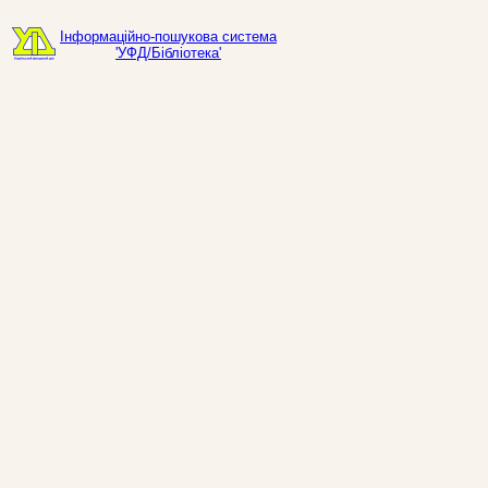
Інформаційно-пошукова система
'УФД/Бібліотека'