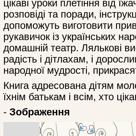
цікаві уроки плетіння від їж
розповіді та поради, інструкц
допоможуть виготовити при
рукавичок із українських нар
домашній театр. Лялькові в
радість і дітлахам, і доросл
народної мудрості, прикрася
Книга адресована дітям моло
їхнім батькам і всім, хто ці
-
Зображення