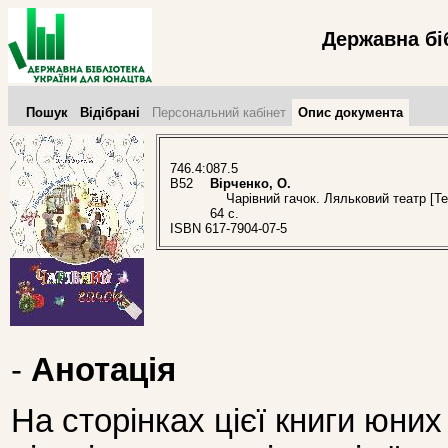
Державна бі
Пошук
Відібрані
Персональний кабінет
Опис документа
746.4:087.5
В52
Вірченко, О.
Чарівний гачок. Ляльковий театр [Тек
64 с.
ISBN 617-7904-07-5
-
Анотація
На сторінках цієї книги юни