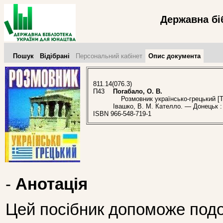
Державна бі
Пошук
Відібрані
Персональний кабінет
Опис документа
811.14(076.3)
П43
Погабало, О. В.
Розмовник українсько-грецький [Текс
Івашко, В. М. Кателло. — Донецьк :
ISBN 966-548-719-1
-
Анотація
Цей посібник допоможе подо