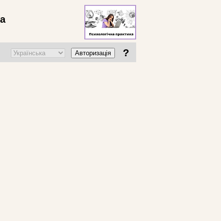
ва
?
Авторизація