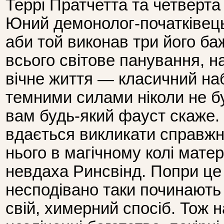
Террі Пратчетта та четверта 
Юний демонолог-початківець
аби той виконав три його ба
всього світове панування, н
вічне життя — класичний наб
темними силами ніколи не б
вам будь-який фауст скаже. У
вдається викликати справжн
нього в магічному колі матер
невдаха Ринсвінд. Попри це
несподівано таки починають 
свій, химерний спосіб. Тож 