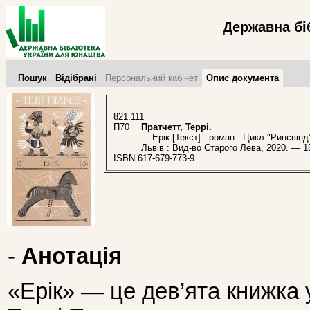
Державна бі
Пошук
Відібрані
Персональний кабінет
Опис документа
821.111
П70
Пратчетт, Террі.
Ерік [Текст] : роман : Цикл "Ринсвінд".
Львів : Вид-во Старого Лева, 2020. — 152
ISBN 617-679-773-9
-
Анотація
«Ерік» — це дев’ята книжка у