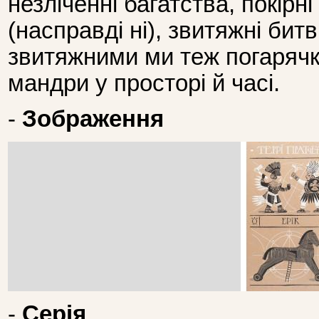
незліченні багатства, покірні
(насправді ні), звитяжні битви
звитяжними ми теж погарячк
мандри у просторі й часі.
-
Зображення
-
Серія