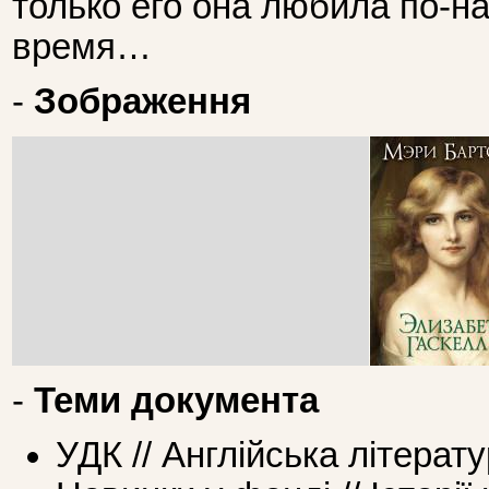
только его она любила по-н
время…
-
Зображення
-
Теми документа
УДК // Англійська літерат