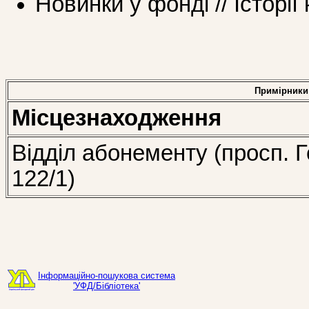
Новинки у фонді // Історії
Примірники
Місцезнаходження
Відділ абонементу (просп. Г
122/1)
Інформаційно-пошукова система
'УФД/Бібліотека'