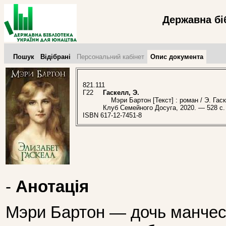
Державна бі
Пошук
Відібрані
Персональний кабінет
Опис документа
821.111
Г22
Гаскелл, Э.
Мэри Бартон [Текст] : роман / Э. Гаске
Клуб Семейного Досуга, 2020. — 528 c.
ISBN 617-12-7451-8
-
Анотація
Мэри Бартон — дочь манчест