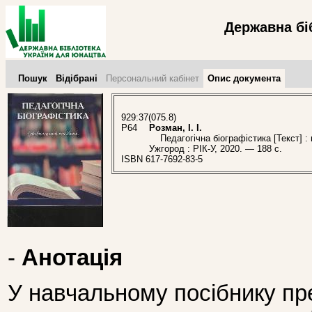
Державна бі
Пошук
Відібрані
Персональний кабінет
Опис документа
929:37(075.8)
Р64
Розман, І. І.
Педагогічна біографістика [Текст] : н
Ужгород : РІК-У, 2020. — 188 с.
ISBN 617-7692-83-5
-
Анотація
У навчальному посібнику пр