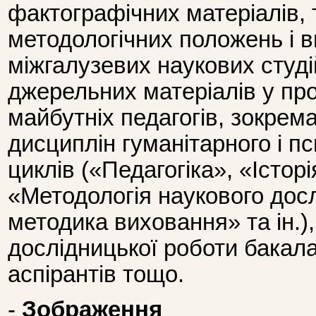
фактографічних матеріалів, 
методологічних положень і в
міжгалузевих наукових студі
джерельних матеріалів у про
майбутніх педагогів, зокрем
дисциплін гуманітарного і пс
циклів («Педагогіка», «Історі
«Методологія наукового досл
методика виховання» та ін.),
дослідницької роботи бакалав
аспірантів тощо.
-
Зображення