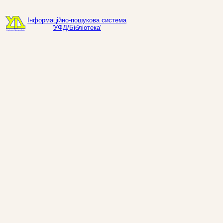
Інформаційно-пошукова система
'УФД/Бібліотека'