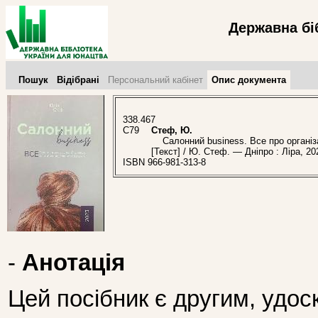
Державна бі
Пошук
Відібрані
Персональний кабінет
Опис документа
338.467
С79
Стеф, Ю.
Салонний business. Все про організа
[Текст] / Ю. Стеф. — Дніпро : Ліра, 20
ISBN 966-981-313-8
-
Анотація
Цей посібник є другим, удос