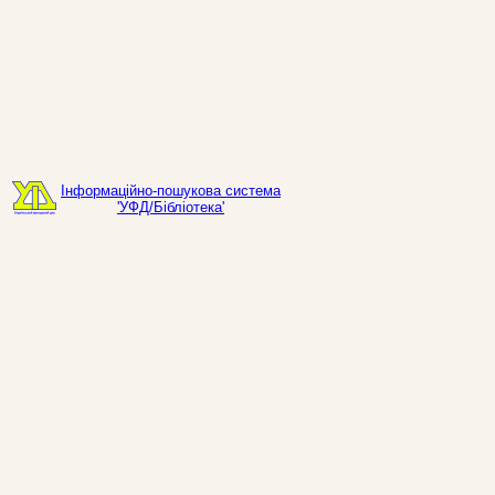
Інформаційно-пошукова система
'УФД/Бібліотека'