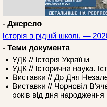
-
Джерело
Історія в рідній школі. — 20
-
Теми документа
УДК // Історія України
УДК // Історична наука. Іс
Виставки // До Дня Незал
Виставки // Чорновіл В'я
років від дня народження