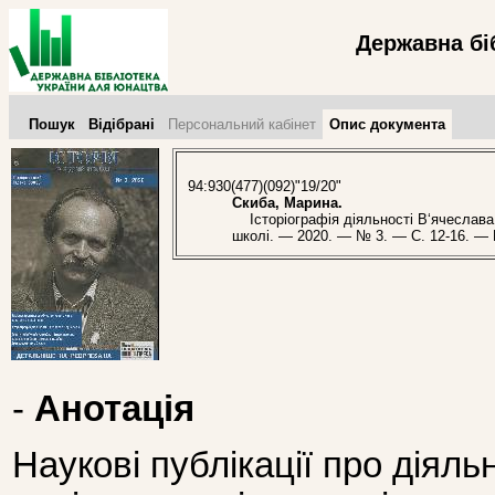
Державна бі
Пошук
Відібрані
Персональний кабінет
Опис документа
94:930(477)(092)"19/20"
Скиба, Марина.
Історіографія діяльності В‘ячеслава Ч
школі. — 2020. — № 3. — С. 12-16. — Біб
-
Анотація
Наукові публікації про діяль