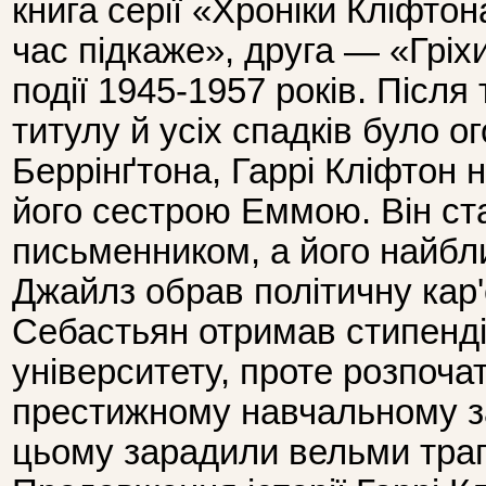
книга серії «Хроніки Кліфт
час підкаже», друга — «Гріх
події 1945-1957 років. Після
титулу й усіх спадків було 
Беррінґтона, Гаррі Кліфтон 
його сестрою Еммою. Він ст
письменником, а його найбл
Джайлз обрав політичну кар'
Себастьян отримав стипенд
університету, проте розпоча
престижному навчальному за
цьому зарадили вельми трагі