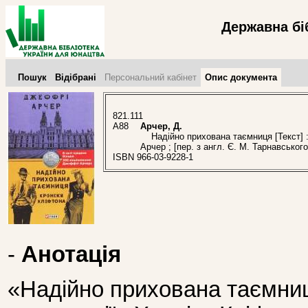
Державна бі
Пошук
Відібрані
Персональний кабінет
Опис документа
821.111
А88
Арчер, Д.
Надійно прихована таємниця [Текст] : р
Арчер ; [пер. з англ. Є. М. Тарнавського
ISBN 966-03-9228-1
-
Анотація
«Надійно прихована таємниц