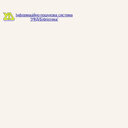
Інформаційно-пошукова система
'УФД/Бібліотека'