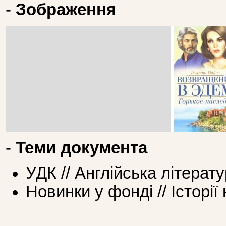
-
Зображення
-
Теми документа
УДК // Англійська літерат
Новинки у фонді // Історії