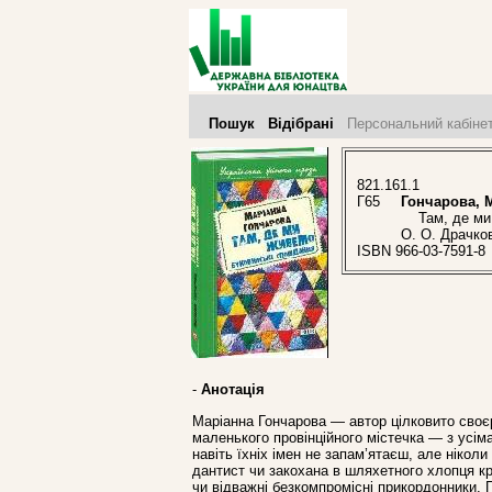
Пошук
Відібрані
Персональний кабіне
821.161.1
Г65
Гончарова, М
Там, де ми жи
О. О. Драчков
ISBN 966-03-7591-8
-
Анотація
Маріанна Гончарова — автор цілковито своєрід
маленького провінційного містечка — з усіма
навіть їхніх імен не запам’ятаєш, але ніколи
дантист чи закохана в шляхетного хлопця кр
чи відважні безкомпромісні прикордонники. 