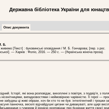
Державна бібліотека України для юнацт
т
Опис документа
. Б.
вемо [Текст] : буковинські оповідання / М. Б. Гончарова; [пер. з рос.
ської]. — Харків : Фоліо, 2016. — 250 с. — (Українська жіноча проза).
ний. Історії, які вона розповідає, вихоплені з повітря, з подвір’я, з поля
 нісенітницями, випадковостями і неймовірною чарівністю. Її герої — про
 не забудеш ці живі образи, хоч би хто то не був: інтелігентний і трошки 
асуня панночка, веселі відчайдушні цигани чи дивакуваті, але щирі весі
Письменниця з гумором й іронією розповідає про буденне життя своєї род