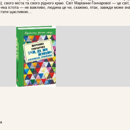
в), свого міста та свого рiдного краю. Світ Маріанни Гончарової — це світ
ь-яка істота — не важливо, людина це чи, скажімо, птах, завжди може зна
, стати щасливою…
ра