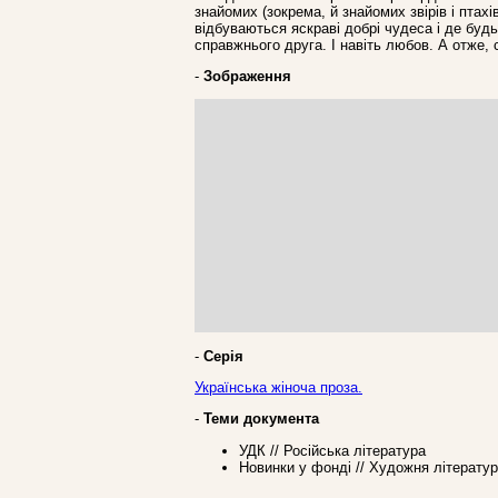
знайомих (зокрема, й знайомих звірів і птахі
відбуваються яскраві добрі чудеса і де буд
справжнього друга. І навіть любов. А отже
-
Зображення
-
Серія
Українська жіноча проза.
-
Теми документа
УДК // Російська література
Новинки у фонді // Художня літерату