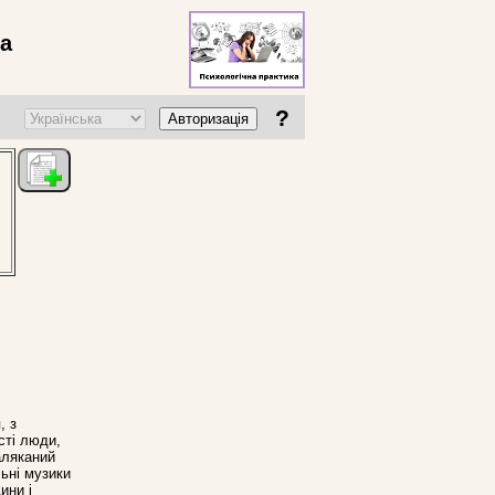
ва
?
Авторизація
, з
сті люди,
заляканий
льні музики
ини і