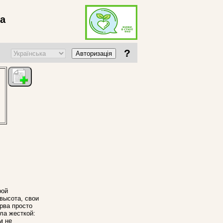
ва
?
Авторизація
рой
высота, свои
рва просто
ла жесткой:
м не