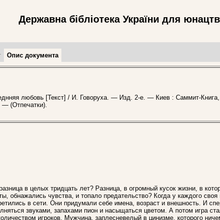
Державна бібліотека України для юнацт
т
Опис документа
няя любовь [Текст] / И. Говоруха. — Изд. 2-е. — Киев : Саммит-Книга,
. — (Отпечатки).
зница в целых тридцать лет? Разница, в огромный кусок жизни, в кото
ы, обнажались чувства, и топало предательство? Когда у каждого своя 
ретились в сети. Они придумали себе имена, возраст и внешность. И спе
лняться звуками, запахами пион и насыщаться цветом. А потом игра ста
оличеством игроков. Мужчина, заплесневелый в цинизме, которого ниче