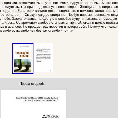
енщинами, экзотическими путешествиями, вдруг стал понимать, что на
ожно слушать, как хрипло дышит утреннее озеро… Женщина, не видевшая
 недели в Евпатории каждое лето, поняла, что в нем спрятался весь ми
и встречаться… Смакуя каждое свидание. Пробуя первые поспевшие яго
им небо. Засматриваясь на одетую в серебро луну, и пытаясь с помощью
ла игры... Со временем любовь становится зрячей, оголяя целые пласты
ек и авансов. Не прощает растворения и потери себя. Потому что нельз
ь либо есть, либо нет без каких либо «почти».
Перша стор.обкл.