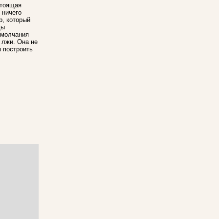
стоящая
 ничего
р, который
ды
 молчания
 лжи. Она не
я построить