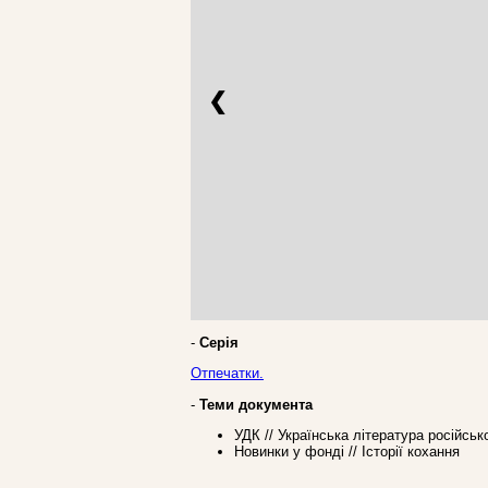
❮
-
Серія
Отпечатки.
-
Теми документа
УДК // Українська література російсь
Новинки у фонді // Історії кохання