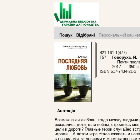
Пошук
Відібрані
Персональний кабіне
821.161.1(477)
Г57
Говоруха, И.
Почти последн
2017. — 350 с
ISBN 617-7434-21-3
-
Анотація
Возможна ли любовь, когда между людьми ра
рождались дети, шли войны, строились мост
цели и дороги? Главные герои случайно вст
играли… А потом игра стала оживать и напо
с правилами, условиями и множественным к