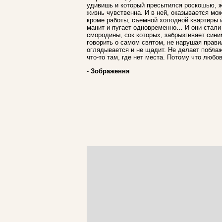
удивишь и который пресытился роскошью, ж
жизнь чувственна. И в ней, оказывается м
кроме работы, съемной холодной квартиры и
манит и пугает одновременно… И они стал
смородины, сок которых, забрызгивает син
говорить о самом святом, не нарушая прави
оглядывается и не щадит. Не делает поблаж
что-то там, где нет места. Потому что любов
-
Зображення