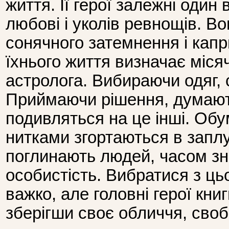
життя. Її герої залежні один 
любові і уколів ревнощів. В
сонячного затемнення і капр
їхнього життя визначає міся
астролога. Вибираючи одяг, 
Приймаючи рішення, думають
подивляться на це інші. Об
нитками згортаються в заплу
поглинають людей, часом зн
особистість. Вибратися з ць
важко, але головні герої кни
зберігши своє обличчя, своб