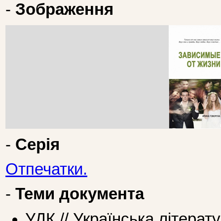
-
Зображення
-
Серія
Отпечатки.
-
Теми документа
УДК // Українська літера