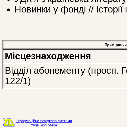
Новинки у фонді // Історії
Примірники
Місцезнаходження
Відділ абонементу (просп. Г
122/1)
Інформаційно-пошукова система
'УФД/Бібліотека'