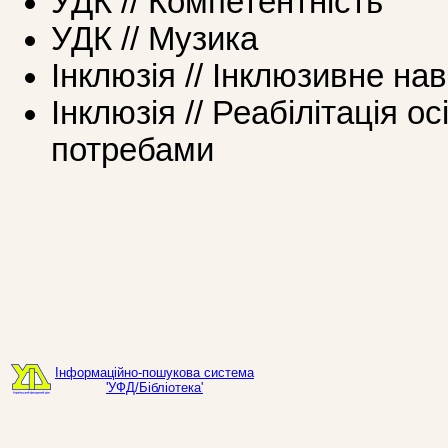
УДК // Компетентність
УДК // Музика
Інклюзія // Інклюзивне на
Інклюзія // Реабілітація о
потребами
Інформаційно-пошукова система
'УФД/Бібліотека'