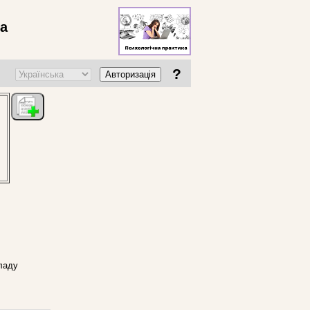
ва
?
Авторизація
кладу