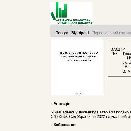
Пошук
Відібрані
Персональний кабіне
37.017.4
Т58
Топа
Навч
скла
/ В.
В. М
-
Анотація
У навчальному посібнику матеріали подано в
Збройних Сил України на 2022 навчальний рі
-
Зображення