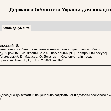
Державна бібліотека України для юнацт
т
Опис документа
льський, В.
альний посібник з національно-патріотичної підготовки особового
ду Збройних Сил України на 2022 навчальний рік [Електронний ресурс]
 Топальський, В. Мараєва, О. Богачук, І. Хруленко та ін.; ред.
ороза. — Київ : НДЦ ГП ЗСУ, 2021. — 162 с.
ідповідно до тематики національно-патріотичної підготовки особового с
к.