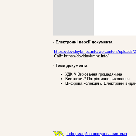
-
Електронні версії документа
https://dovidnykmpz.info/wp-content/uploads
Сайт https://dovidnykmpz.info/
-
Теми документа
УДК // Виховання громадянина
Виставки // Патріотичне виховання
Цифрова колекція // Електронні вида
Інформаційно-пошукова система