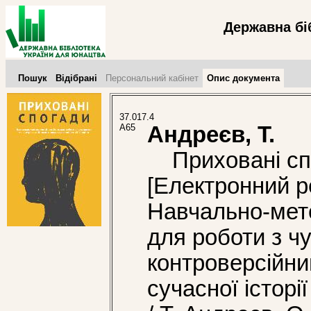
Державна бі
Пошук
Відібрані
Персональний кабінет
Опис документа
37.017.4
А65
Андреєв, Т.
Приховані сп
[Електронний ре
Навчально-мет
для роботи з ч
контроверсійн
сучасної історі