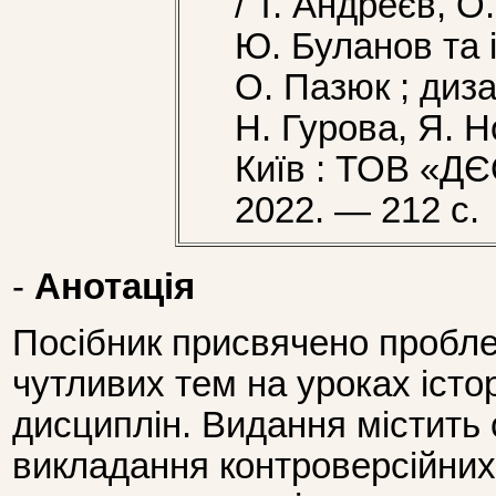
/ Т. Андреєв, О
Ю. Буланов та ін
О. Пазюк ; диз
Н. Гурова, Я. 
Київ : ТОВ «Д
2022. — 212 с.
-
Анотація
Посібник присвячено пробл
чутливих тем на уроках істор
дисциплін. Видання містить 
викладання контроверсійних