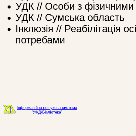
УДК // Особи з фізичними
УДК // Сумська область
Інклюзія // Реабілітація о
потребами
Інформаційно-пошукова система
'УФД/Бібліотека'