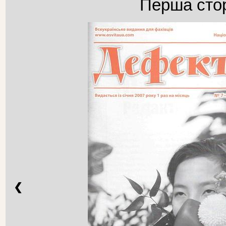
Перша стор
❮