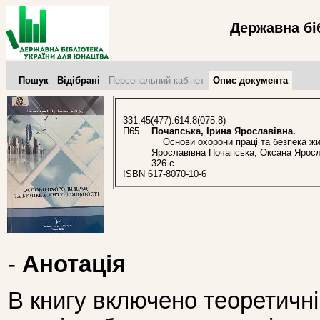
Державна бі
Пошук
Відібрані
Персональний кабінет
Опис документа
331.45(477):614.8(075.8)
П65
Почапська, Ірина Ярославівна.
Основи охорони праці та безпека життє
Ярославівна Почапська, Оксана Яросл
326 с.
ISBN 617-8070-10-6
-
Анотація
В книгу включено теоретичні