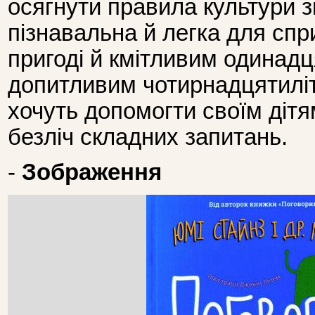
осягнути правила культури зг
пізнавальна й легка для спр
пригоді й кмітливим одинадця
допитливим чотирнадцятилітн
хочуть допомогти своїм дітям
безліч складних запитань.
-
Зображення