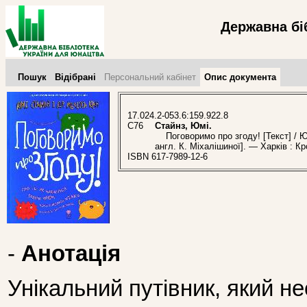
Державна бі
Пошук
Відібрані
Персональний кабінет
Опис документа
17.024.2-053.6:159.922.8
С76
Стайнз, Юмі.
Поговоримо про згоду! [Текст] / Юмі
англ. К. Міхалішиної]. — Харків : Кр
ISBN 617-7989-12-6
-
Анотація
Унікальний путівник, який 