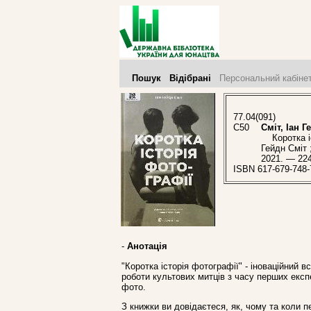
Пошук
Відібрані
Персональний кабіне
77.04(091)
С50
Сміт, Іан Г
Коротка іст
Гейдн Сміт 
2021. — 224
ISBN 617-679-748-
-
Анотація
"Коротка історія фотографії" - іноваційний в
роботи культових митців з часу перших експ
фото.
З книжки ви довідаєтеся, як, чому та коли п