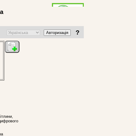
ва
?
Авторизація
ітлини,
 цифрового
ра