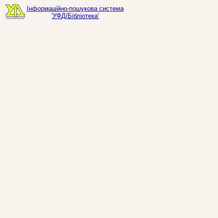
Інформаційно-пошукова система
'УФД/Бібліотека'