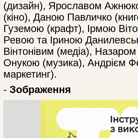
(дизайн), Ярославом Ажнюком
(кіно), Даною Павличко (кни
Гуземою (крафт), Ірмою Віт
Ревою та Іриною Данилевсь
Вінтонівим (медіа), Назаром
Онукою (музика), Андрієм Ф
маркетинг).
-
Зображення