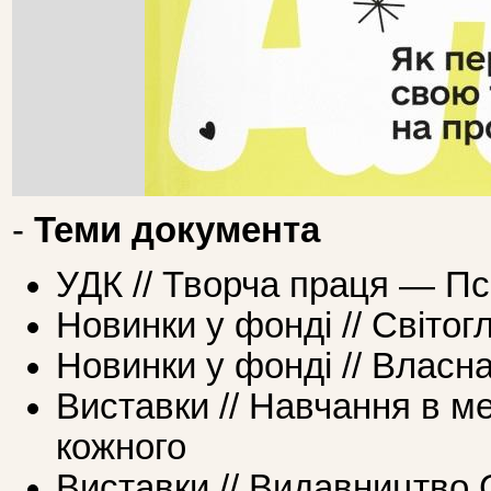
-
Теми документа
УДК // Творча праця — Пс
Новинки у фонді // Світог
Новинки у фонді // Власн
Виставки // Навчання в м
кожного
Виставки // Видавництво