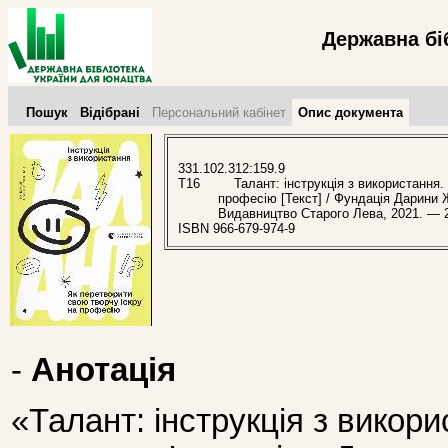
Державна бі
Пошук
Відібрані
Персональний кабінет
Опис документа
331.102.312:159.9
Т16
Талант: інструкція з використання. 
професію [Текст] / Фундація Дарини Ж
Видавництво Старого Лева, 2021. — 2
ISBN 966-679-974-9
-
Анотація
«Талант: інструкція з викор