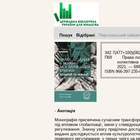
Пошук
Відібрані
Персональний кабіне
342.7(477+100)(082
П68
Права людин
колективна м
2021. — 688
ISBN 966-397-235-
-
Анотація
Монографія присвячена сучасним трансформ
під впливом глобалізації, зміни у співвідно
регулювання. Значну увагу приділено дослідж
виданні досліджується вплив культурологічн
правового регулювання, у першу чергу на ре