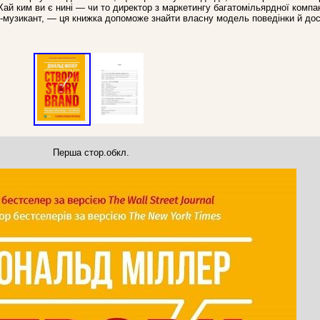
ай ким ви є нині — чи то директор з маркетингу багатомільярдної компані
ок-музикант, — ця книжка допоможе знайти власну модель поведінки й дос
Перша стор.обкл.