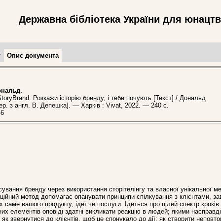
Державна бібліотека України для юнацт
т
Опис документа
ональд.
ryBrand. Розкажи історію бренду, і тебе почують [Текст] / Дональд
ер. з англ. В. Депешка]. — Харків : Vivat, 2022. — 240 с.
-6
ування бренду через використання сторітелінгу та власної унікальної ме
ційний метод допомагає опанувати принципи спілкування з клієнтами, з
 саме вашого продукту, ідеї чи послуги. Ідеться про цілий спектр кроків
ьних елементів оповіді здатні викликати реакцію в людей; якими насправд
як звернутися до клієнтів, щоб це спонукало до дії; як створити неповт