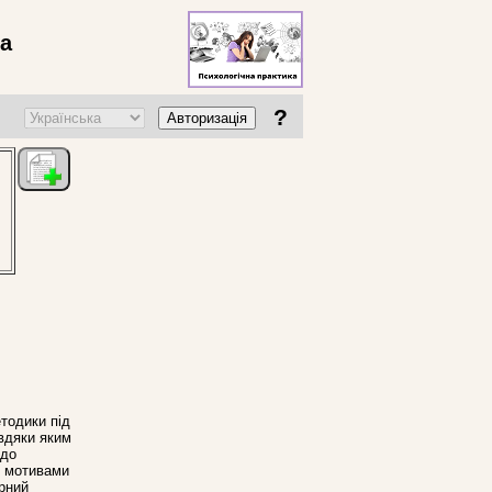
ва
?
Авторизація
тодики під
авдяки яким
 до
і мотивами
орний