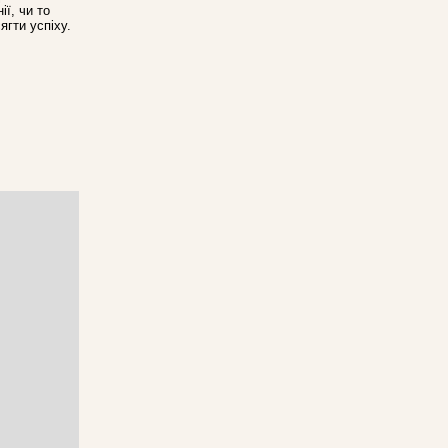
ї, чи то
ягти успіху.