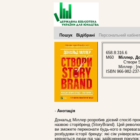
Пошук
Відібрані
Персональний кабіне
658.8:316.6
М60
Міллер, Д
Створи Sto
Міллер ; [п
ISBN 966-982-237
-
Анотація
Дональд Міллер розробив дієвий спосіб прос
назвою сторібренд (StoryBrand). Цей револю
ви зможете переконати будь-кого в перевагах
розбудови історії бренду: які сім універсал
керуються люди під час здійснення покупок; 