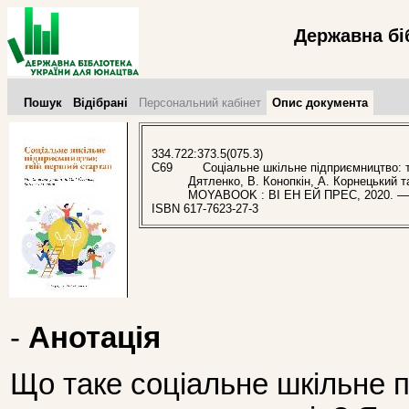
Державна бі
Пошук
Відібрані
Персональний кабінет
Опис документа
334.722:373.5(075.3)
С69
Соціальне шкільне підприємництво: тві
Дятленко, В. Конопкін, А. Корнецький та 
MOYABOOK : ВІ ЕН ЕЙ ПРЕС, 2020. — 
ISBN 617-7623-27-3
-
Анотація
Що таке соціальне шкільне 