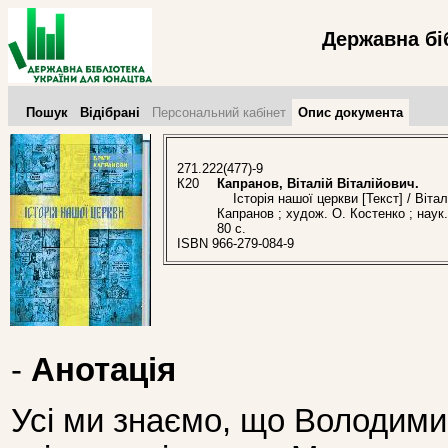
Державна бі
Пошук
Відібрані
Персональний кабінет
Опис документа
271.222(477)-9
К20
Капранов, Віталій Віталійович.
Історія нашої церкви [Текст] / Вітал
Капранов ; худож. О. Костенко ; наук
80 с.
ISBN 966-279-084-9
-
Анотація
Усі ми знаємо, що Володими