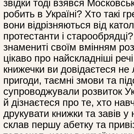
звідки тоді взявся Московськ
робить в Україні? Хто такі гр
вони відрізняються від катол
протестанти і старообрядці
знамениті своїм вмінням роз
цікаво про найскладніші речі.
книжечки ви довідаєтеся не
пригоди, таємні змови та підс
супроводжували розвиток Ук
й дізнаєтеся про те, хто нав
друкувати книжки та завів у 
склав першу абетку та прив