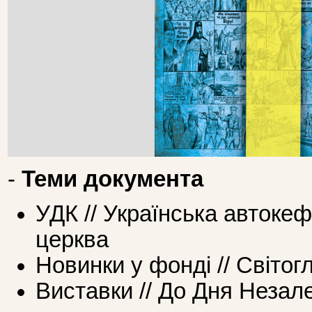
-
Теми документа
УДК // Українська автоке
церква
Новинки у фонді // Світог
Виставки // До Дня Незал