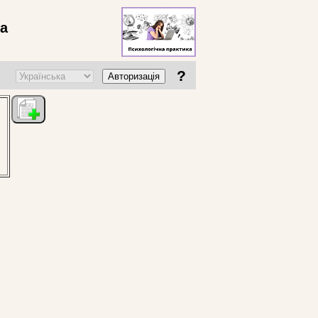
ва
?
Авторизація