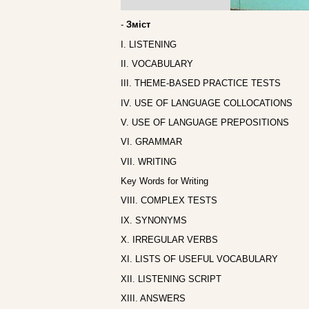
-
Зміст
I. LISTENING
II. VOCABULARY
III. THEME-BASED PRACTICE TESTS
IV. USE OF LANGUAGE COLLOCATIONS
V. USE OF LANGUAGE PREPOSITIONS
VI. GRAMMAR
VII. WRITING
Key Words for Writing
VIII. COMPLEX TESTS
IX. SYNONYMS
X. IRREGULAR VERBS
XI. LISTS OF USEFUL VOCABULARY
XII. LISTENING SCRIPT
XIII. ANSWERS