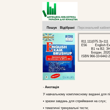
Пошук
Відібрані
Персональний кабіне
811.111(075.3)=111
E56
English Exa
В1 та В2; ЗН
Богдан, 202
ISBN 966-10-6442-2
-
Анотація
У навчальному комплексному виданні для пі
• зразки завдань для сприймання на слух;
• тематичні тренувальні тести;