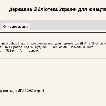
Державна бібліотека України для юнацт
т
Опис документа
m Brushup [Текст] : комплексне вид. для підготов. до ДПА та ЗНО; рівні
О 2021 / [голов. ред. Б. Будний]. — Тернопіль : Навчальна книга -
0. — 392 p. — Англ. мовою.
дготовки до ДПА і ЗНО зібрані: