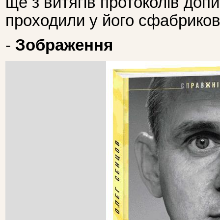
ще з витягів протоколів допит
проходили у його сфабрикова
-
Зображення