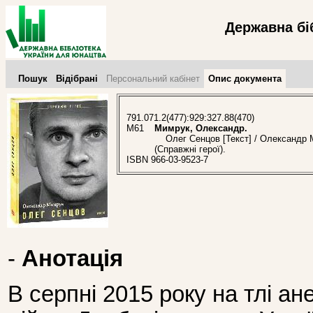
Державна бі
Пошук
Відібрані
Персональний кабінет
Опис документа
791.071.2(477):929:327.88(470)
М61
Мимрук, Олександр.
Олег Сенцов [Текст] / Олександр Ми
(Справжні герої).
ISBN 966-03-9523-7
-
Анотація
В серпні 2015 року на тлі ан