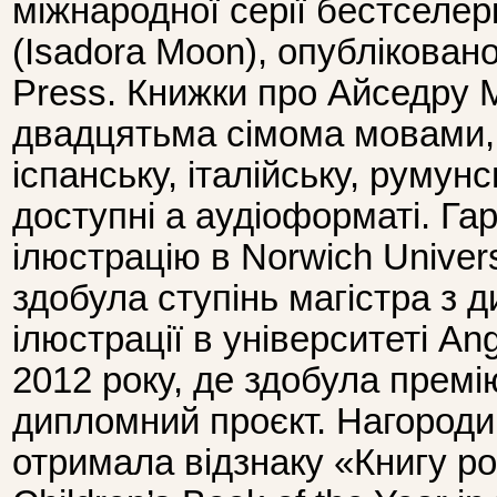
міжнародної серії бестселе
(Isadora Moon), опубліковано
Press. Книжки про Айседру 
двадцятьма сімома мовами, 
іспанську, італійську, румунс
доступні а аудіоформаті. Га
ілюстрацію в Norwich Universit
здобула ступінь магістра з д
ілюстрації в університеті Ang
2012 року, де здобула прем
дипломний проєкт. Нагороди:
отримала відзнаку «Книгу рок