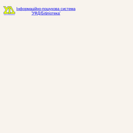
Інформаційно-пошукова система
'УФД/Бібліотека'