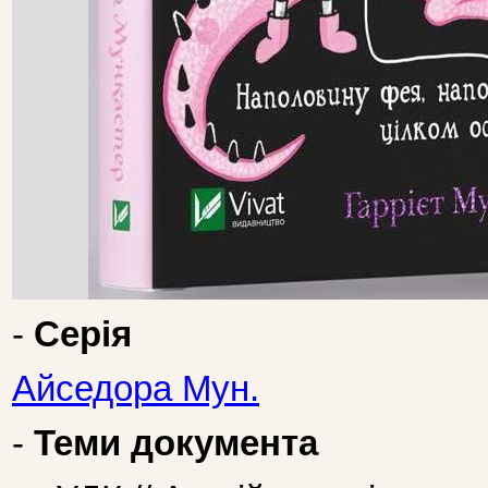
-
Серія
Айседора Мун.
-
Теми документа