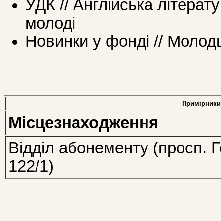
УДК // Англійська літерат
молоді
Новинки у фонді // Моло
Примірники
Місцезнаходження
Відділ абонементу (просп. Г
122/1)