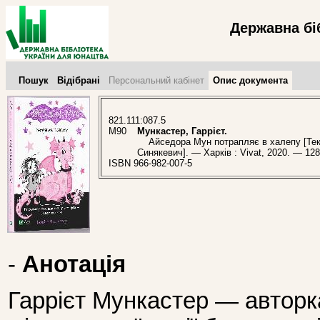
Державна бі
Пошук
Відібрані
Персональний кабінет
Опис документа
821.111:087.5
М90
Мункастер, Гаррієт.
Айседора Мун потрапляє в халепу [Текст]
Синякевич]. — Харків : Vivat, 2020. — 128
ISBN 966-982-007-5
-
Анотація
Гаррієт Мункастер — авторк