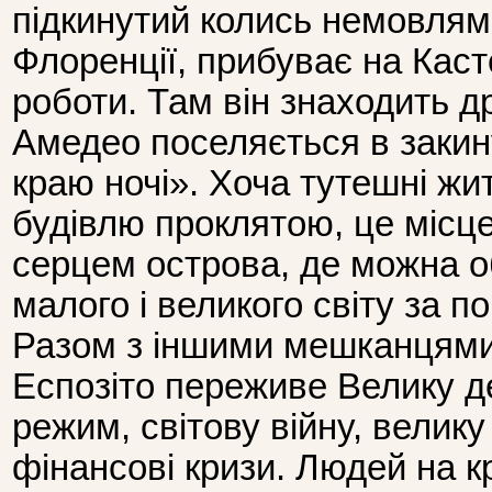
підкинутий колись немовлям 
Флоренції, прибуває на Кас
роботи. Там він знаходить дру
Амедео поселяється в закин
краю ночі». Хоча тутешні ж
будівлю проклятою, це місце
серцем острова, де можна об
малого і великого світу за п
Разом з іншими мешканцям
Еспозіто переживе Велику 
режим, світову війну, велику
фінансові кризи. Людей на к