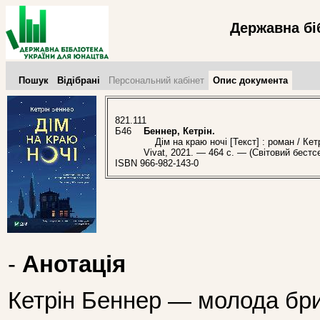
Державна бі
Пошук
Відібрані
Персональний кабінет
Опис документа
821.111
Б46
Беннер, Кетрін.
Дім на краю ночі [Текст] : роман / Кетрі
Vivat, 2021. — 464 с. — (Світовий бестс
ISBN 966-982-143-0
-
Анотація
Кетрін Беннер — молода бри