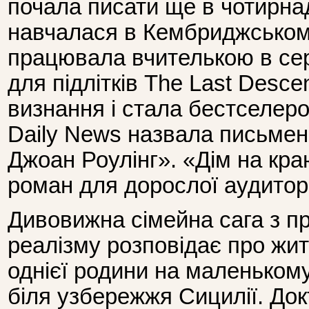
почала писати ще в чотирнад
навчалася в Кембриджському
працювала вчителькою в сере
для підлітків The Last Desce
визнання і стала бестселеро
Daily News назвала письме
Джоан Роулінг». «Дім на кра
роман для дорослої аудиторі
Дивовижна сімейна сага з п
реалізму розповідає про жит
однієї родини на маленьком
біля узбережжя Сицилії. Док