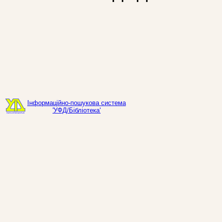
Інформаційно-пошукова система
'УФД/Бібліотека'