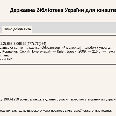
Державна бібліотека України для юнацт
т
Опис документа
1.2):655.3.066.32(477):76(084)
їнська святочна картка [Образотворчий матеріал] : альбом / упоряд.
о Корпанюк, Сергій Полегенький. — Київ : Барви, 2009. — 216 с. — Текст
л. англ.
655-00-2
у 1900-1939 років, а також видання сучасні, включно з виданнями україн
тецьких закладів, широкого кола поціновувачів українського мистецтва.