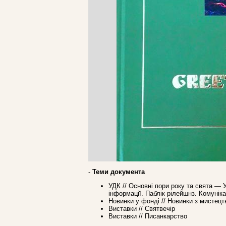
-
Теми документа
УДК // Основні пори року та свята — 
інформації. Паблік рілейшнз. Комунік
Новинки у фонді // Новинки з мистецт
Виставки // Святвечір
Виставки // Писанкарство