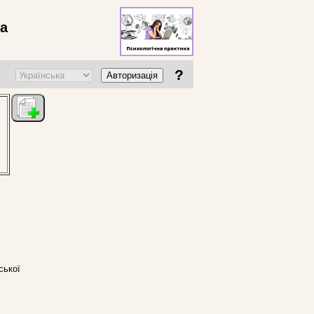
ва
?
Авторизація
ської