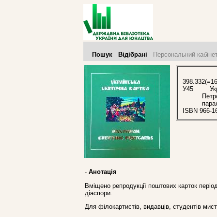
Пошук
Відібрані
Персональний кабіне
398.332(=16
У45
Укра
Петр
пара
ISBN 966-1
-
Анотація
Вміщено репродукції поштових карток період
діаспори.
Для філокартистів, видавців, студентів мис